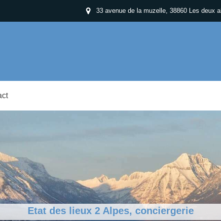
33 avenue de la muzelle, 38860 Les deux a
act
Etat des lieux 2 Alpes, conciergerie