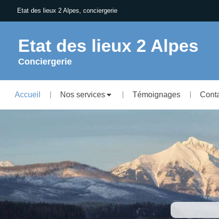
Etat des lieux 2 Alpes, conciergerie
Etat des lieux 2 Alpes
Conciergerie
Accueil
Nos services
Témoignages
Cont